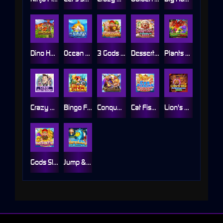
Dino Hunter
Ocean Lord
3 Gods Fishing
Dessert Party
Plants vs. Dinos
Crazy Bartender
Bingo Fishing
Conqueror's Treasure
Cat Fishing
Lion's Orb
Gods Slash Fish
Jump & Jump