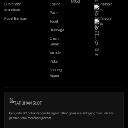
MIbot
Syarat dan
Casino
Instagra
Ketentuan
m
Race
Pusat Bantuan
Telegra
Togel
m
Olahraga
Crash
Game
Arcade
Poker
Sabung
Ayam
TARUHAN SLOT
Penyedia slot online dengan beragam pilihan game menarik yang memudahkan
pemain untuk mencapai jackpot