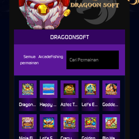
DRAGOONSOFT
Semua
Arcade
Fishing
permainan
Dragon Palace Fishing
Happy Fish
Aztec Treasure
Let's Enhance
Goddess or Crash
Ninja Fishing
Let's Shoot
Crazy Orb
Golden Zuma
Big Hammer