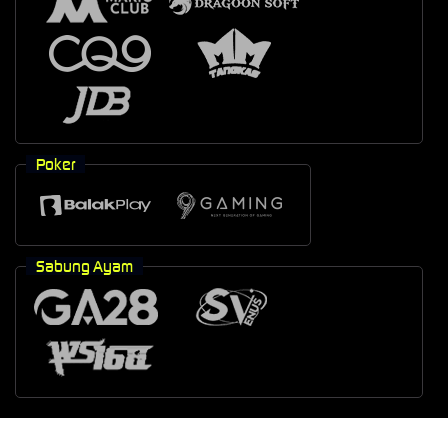
Poker
Sabung Ayam