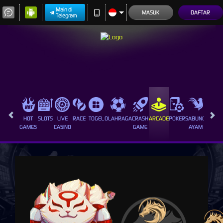
Main di
MASUK
DAFTAR
Telegram
HOT
SLOTS
LIVE
RACE
TOGEL
OLAHRAGA
CRASH
ARCADE
POKER
SABUNG
PROMO
GAMES
CASINO
GAME
AYAM