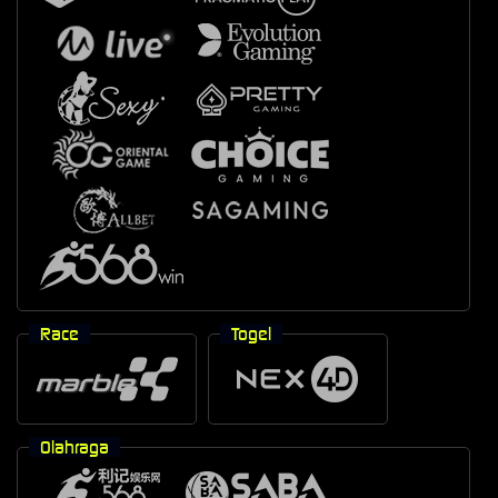
Race
Togel
Olahraga