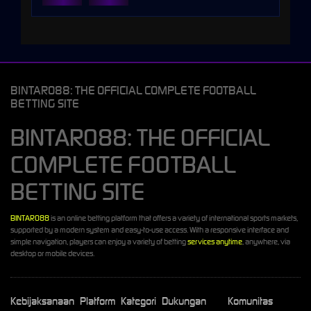
BINTARO88: THE OFFICIAL COMPLETE FOOTBALL
BETTING SITE
BINTARO88: THE OFFICIAL
COMPLETE FOOTBALL
BETTING SITE
BINTARO88
is an online betting platform that offers a variety of international sports markets,
supported by a modern system and easy-to-use access. With a responsive interface and
simple navigation, players can enjoy a variety of betting
services anytime
, anywhere, via
desktop or mobile devices.
Kebijaksanaan
Platform
Kategori
Dukungan
Komunitas