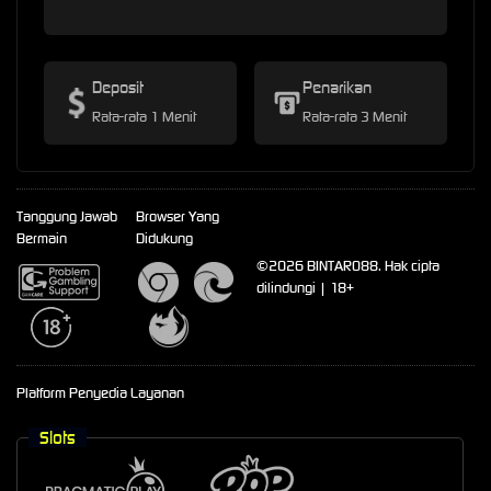
Deposit
Penarikan
Rata-rata 1 Menit
Rata-rata 3 Menit
Tanggung Jawab
Browser Yang
Bermain
Didukung
©2026 BINTARO88. Hak cipta
dilindungi | 18+
Platform Penyedia Layanan
Slots