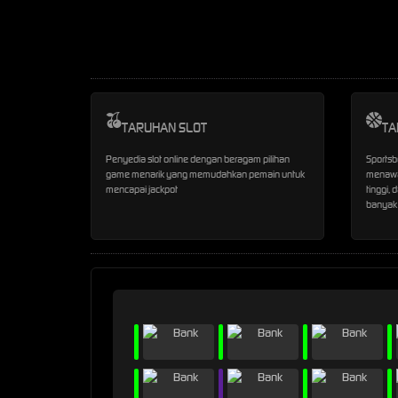
TARUHAN SLOT
TA
Penyedia slot online dengan beragam pilihan
Sportsb
game menarik yang memudahkan pemain untuk
menawar
mencapai jackpot
tinggi,
banyak 