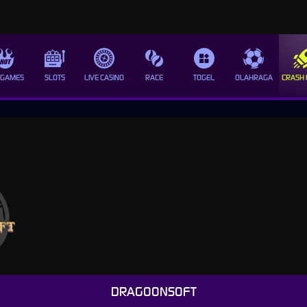
 GAMES
SLOTS
LIVE CASINO
RACE
TOGEL
OLAHRAGA
CRASH
DRAGOONSOFT