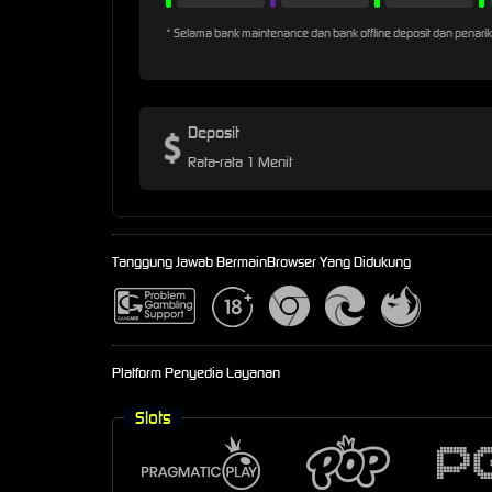
* Selama bank maintenance dan bank offline deposit dan penarik
Deposit
Rata-rata 1 Menit
Tanggung Jawab Bermain
Browser Yang Didukung
Platform Penyedia Layanan
Slots