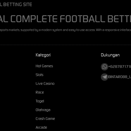
L BETTING SITE
IAL COMPLETE FOOTBALL BETTI
onal sports markets, supported by a modern system and easy-to-use access. With a responsive interfac
Kategori
Dukungan
Hot Games
+628787171
Slots
BINTARO88_L
Live Casino
Race
Togel
Olahraga
Crash Game
Arcade