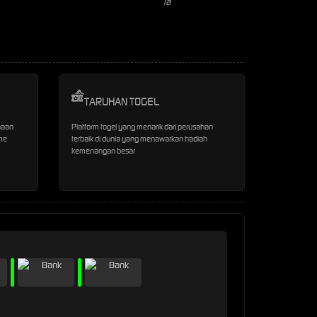
TARUHAN TOGEL
haan
Platform togel yang menarik dari perusahan
ame
terbaik di dunia yang menawarkan hadiah
kemenangan besar