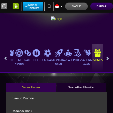
Main di
MASUK
DAFTAR
Telegram
HOT
SLOTS
LIVE
RACE
TOGEL
OLAHRAGA
CRASH
ARCADE
POKER
SABUNG
PROMOSI
AMES
CASINO
GAME
AYAM
Semua Promosi
Semua Event Provider
Semua Promosi
Member Baru