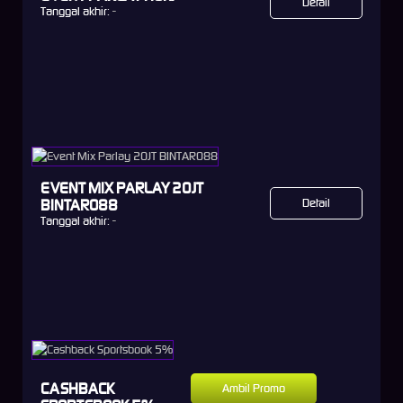
Detail
Tanggal akhir:
-
EVENT MIX PARLAY 20JT
BINTARO88
Detail
Tanggal akhir:
-
CASHBACK
Ambil Promo