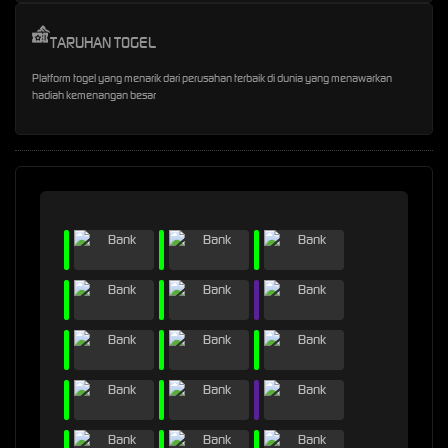
TARUHAN TOGEL
Platform togel yang menarik dari perusahan terbaik di dunia yang menawarkan
hadiah kemenangan besar