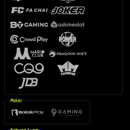
Poker
Sabung Ayam