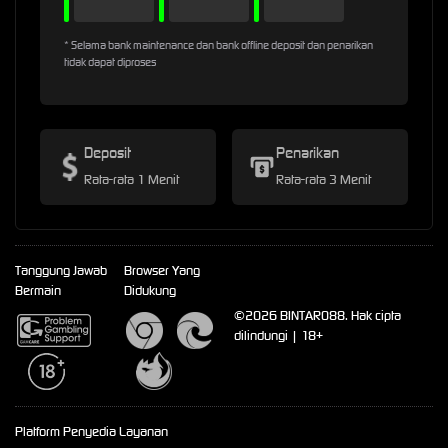
* Selama bank maintenance dan bank offline deposit dan penarikan
tidak dapat diproses
Deposit
Penarikan
Rata-rata 1 Menit
Rata-rata 3 Menit
Tanggung Jawab
Browser Yang
Bermain
Didukung
©2026 BINTARO88. Hak cipta
dilindungi | 18+
Platform Penyedia Layanan