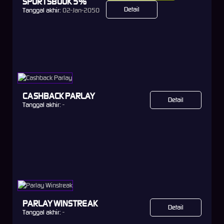
SPORTSBOOK 5%
Detail
Tanggal akhir:
02-Jan-2050
CASHBACK PARLAY
Detail
Tanggal akhir:
-
PARLAY WINSTREAK
Detail
Tanggal akhir:
-