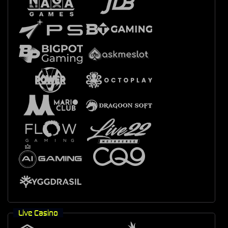
Live Casino