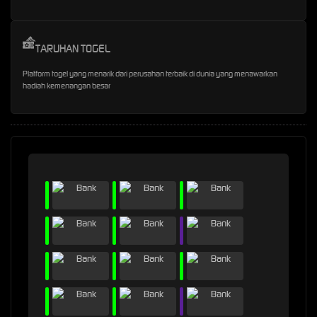
TARUHAN TOGEL
Platform togel yang menarik dari perusahan terbaik di dunia yang menawarkan
hadiah kemenangan besar