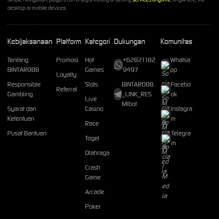
desktop or mobile devices.
Kebijaksanaan
Platform
Kategori
Dukungan
Komunitas
Tentang
Promosi
Hot
+62821182
Whatsa
BINTARO88
Games
9497
pp
Loyalty
Responsible
Slots
BINTARO88
Facebo
Referral
Gambling
_LINK_RES
ok
Live
MIbot
Syarat dan
Casino
Instagra
Ketentuan
m
Race
Pusat Bantuan
Telegra
Togel
m
Olahraga
Crash
Game
Arcade
Poker