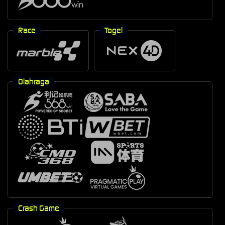
Race
Togel
Olahraga
Crash Game