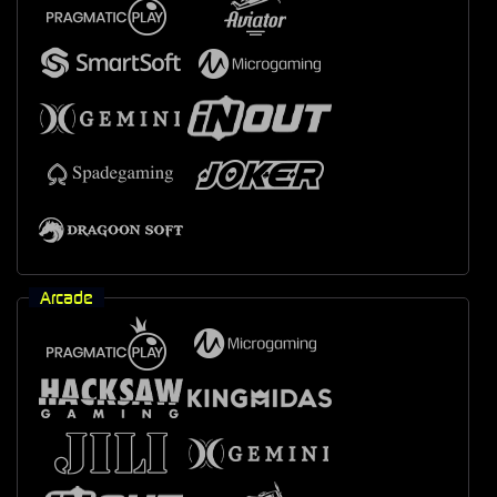
Arcade