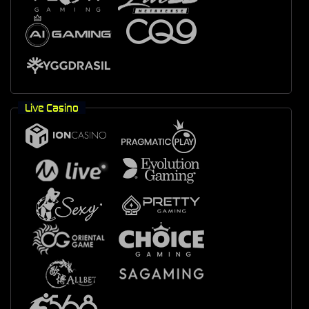
Live Casino