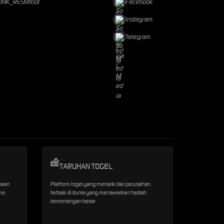
INK_RESMIbot
Facebook
Instagram
Telegram
TARUHAN TOGEL
haan
Platform togel yang menarik dari perusahan
ame
terbaik di dunia yang menawarkan hadiah
kemenangan besar