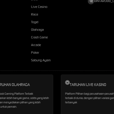
BINTARO88_L
Live Casino
Race
Togel
Olahraga
Crash Game
Arcade
Poker
Sabung Ayam
RUHAN OLAHRAGA
TARUHAN LIVE KASINO
ook Gaming Platform Terbaik
Platform Pilihan bagi perusahaan-perusa
kan lebih banyak game, odds yang lebih
terbaik di dunia, dengan pilihan variasi g
 dan menyediakan pilihan yang lebih
terbanyak
untuk pemain.