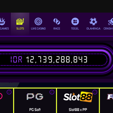
 GAMES
SLOTS
LIVE CASINO
RACE
TOGEL
OLAHRAGA
CRASH
IDR
12,739,288,843
i
i
i
a
PG Soft
Slot88 x PP