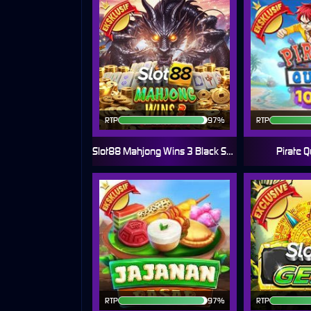
RTP
97%
RTP
Slot88 Mahjong Wins 3 Black Scatter
Pirate 
RTP
97%
RTP