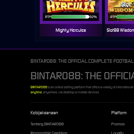
RTP
92%
RTP
Mighty Hercules
Slot88 Wisdom
BINTARO88: THE OFFICIAL COMPLETE FOOTBAL
BINTARO88: THE OFFIC
BINTARO88
is an online betting platform that offers a variety of internati
anytime
, anywhere, via desktop or mobile devices.
Kebijaksanaan
Platform
Tentang BINTARO88
Promosi
Responsible Gambling
Loyalty