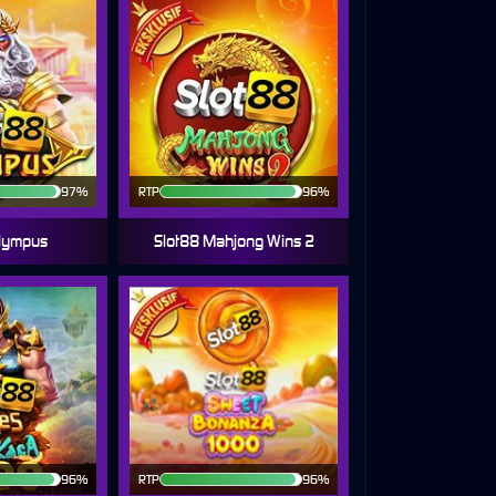
Gates of Olympus™
97%
RTP
96%
Olympus
Slot88 Mahjong Wins 2
96%
RTP
96%