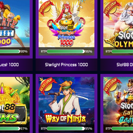
98%
RTP
96%
RTP
Quest 1000
Starlight Princess 1000
Slot88 
97%
RTP
95%
RTP