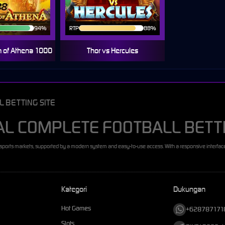
94%
RTP
88%
 of Athena 1000
Thor vs Hercules
L BETTING SITE
IAL COMPLETE FOOTBALL BETTI
onal sports markets, supported by a modern system and easy-to-use access. With a responsive interfac
Kategori
Dukungan
Hot Games
+628787171
Slots