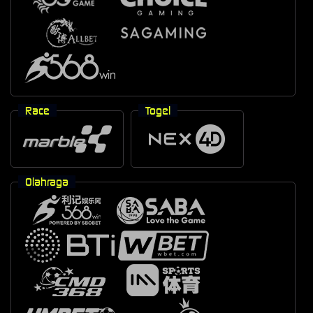
Race
Togel
Olahraga