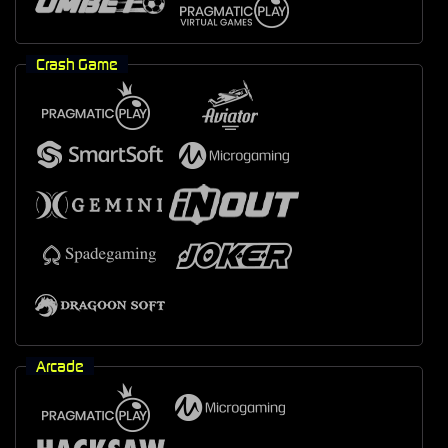
Crash Game
Arcade